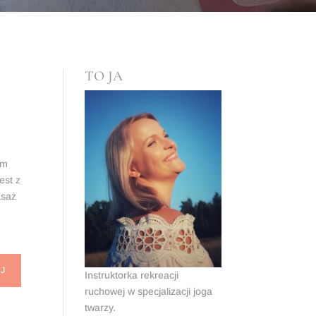
TO JA
ym
est z
asaż
J
Instruktorka rekreacji
ruchowej w specjalizacji joga
twarzy.