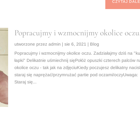
CZYTAJ DALE
Popracujmy i wzmocnijmy okolice ocz
utworzone przez
admin
|
sie 6, 2021
|
Blog
Popracujmy i wzmocnijmy okolice oczu. Zadziałajmy dziś na "k
łapki" Delikatnie uśmiechnij sięPołóż opuszki czterech palców n
okolice oczu - tak jak na zdjęciuKiedy poczujesz delikatny nacis
staraj się naprężać/przymrużać partie pod oczami/oczyUwaga:
Staraj się...