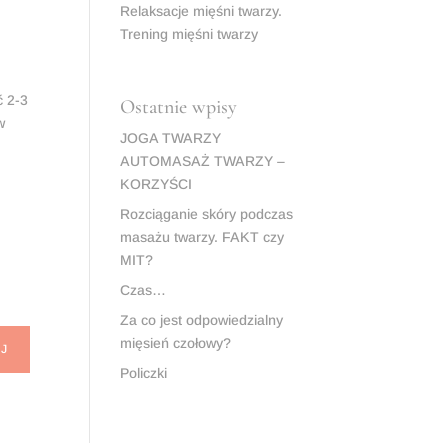
Relaksacje mięśni twarzy.
Trening mięśni twarzy
ć 2-3
Ostatnie wpisy
w
JOGA TWARZY
AUTOMASAŻ TWARZY –
KORZYŚCI
Rozciąganie skóry podczas
masażu twarzy. FAKT czy
MIT?
Czas…
Za co jest odpowiedzialny
mięsień czołowy?
J
Policzki